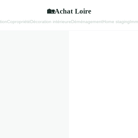
Achat Loire
🏡
tion
Copropriété
Décoration intérieure
Déménagement
Home staging
Immo