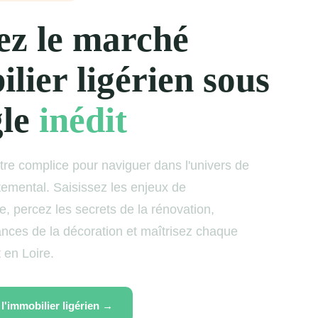
ez le marché
lier ligérien sous
gle
inédit
tre complice pour naviguer dans l'univers de
temental. Saisissez les enjeux de
le, percez les secrets de la rénovation,
ances de la décoration et maîtrisez chaque
t en Loire.
l'immobilier ligérien →