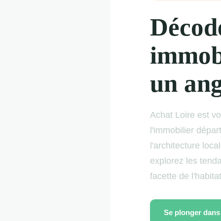
Décod
immobi
un an
Achat Loire est vo
l'immobilier dépar
l'architecture loca
explorez les tend
facette de l'habita
Se plonger dans 