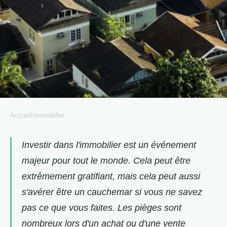
Accueil
›
Immobilier
IMMOBILIER
Les pièges à éviter lors d'un
Investir dans l'immobilier est un événement
majeur pour tout le monde. Cela peut être
achat ou d'une vente
extrêmement gratifiant, mais cela peut aussi
immobilière
s'avérer être un cauchemar si vous ne savez
Joseph
•
10 février 2022
•
3 min de lecture
pas ce que vous faites. Les pièges sont
nombreux lors d'un achat ou d'une vente