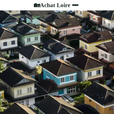
Achat Loire
🏡