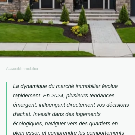
Accueil
›
Immobilier
IMMOBILIER
Les tendances immobilières à
La dynamique du marché immobilier évolue
rapidement. En 2024, plusieurs tendances
suivre en 2024 pour un achat
émergent, influençant directement vos décisions
réussi
d'achat. Investir dans des logements
Victoire
•
8 septembre 2024
•
6 min de lecture
écologiques, naviguer vers des quartiers en
plein essor, et comprendre les comportements